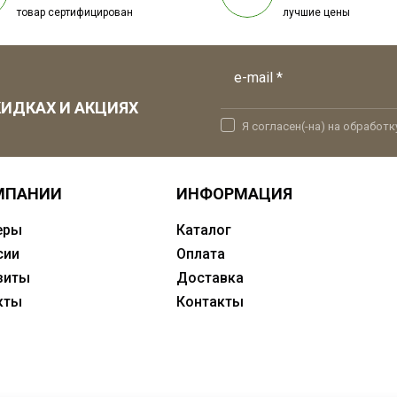
товар сертифицирован
лучшие цены
e-mail *
ИДКАХ И АКЦИЯХ
Я согласен(-на) на обработ
МПАНИИ
ИНФОРМАЦИЯ
еры
Каталог
сии
Оплата
зиты
Доставка
кты
Контакты