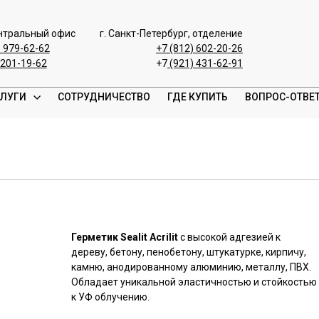
ентральный офис
г. Санкт-Петербург, отделение
) 979-62-62
+7 (812) 602-20-26
 201-19-62
+7
(921) 431-62-91
ЛУГИ
СОТРУДНИЧЕСТВО
ГДЕ КУПИТЬ
ВОПРОС-ОТВЕ
Герметик Sealit Acrilit
с высокой адгезией к
дереву, бетону, пенобетону, штукатурке, кирпичу,
камню, анодированному алюминию, металлу, ПВХ.
Обладает уникальной эластичностью и стойкостью
к УФ облучению.