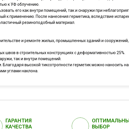
тью к УФ облучению.
зовать его как внутри помещений, так и снаружи при неблагопри
вый к применению. После нанесения герметика, вследствие испар
эластичный резиноподобный материал.
оительстве и ремонте жилых, промышленных зданий и сооружений
 швов в строительных конструкциях с деформативностью 25%.
аружи, так и внутри помещений.
. Благодаря высокой тиксотропности герметик можно наносить на
ми углами наклона.
ГАРАНТИЯ
ОПТИМАЛЬН
КАЧЕСТВА
ВЫБОР