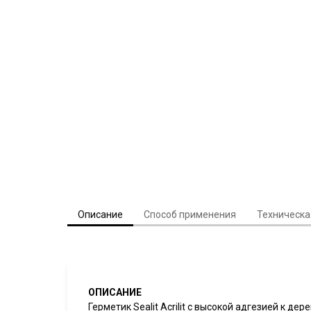
Описание
Способ применения
Техническ
ОПИСАНИЕ
Герметик Sealit Acrilit с высокой адгезией к д