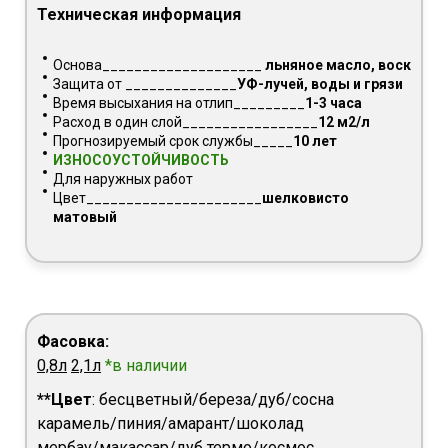
Техническая информация
Основа____________________
льняное масло, воск
Защита от ______________
УФ-лучей, воды и грязи
Время высыхания на отлип_________
1-3 часа
Расход в один слой_________________
12 м2/л
Прогнозируемый срок службы_____
10 лет
ИЗНОСОУСТОЙЧИВОСТЬ
Для наружных работ
Цвет______________________
шелковисто
матовый
Фасовка:
0,8л
2,1л
*
в наличии
**Цвет
: бесцветный/береза/дуб/сосна
карамель/пиния/амарант/шоколад
мербау/макассар/дуб термо/космос