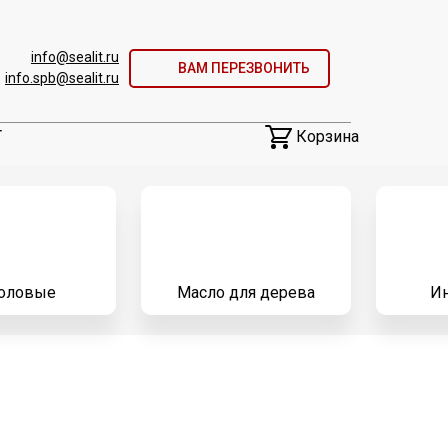
info@sealit.ru
ВАМ ПЕРЕЗВОНИТЬ
info.spb@sealit.ru
Корзина
Т
коловые
Масло для дерева
И