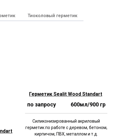
рметик
Тиоколовый герметик
Герметик Sealit Wood Standart
по запросу 600мл/900 гр
Силиконизированный акриловый
герметик по работе с деревом, бетоном,
ndart
кирпичом, ПВХ, металлом и т.д.