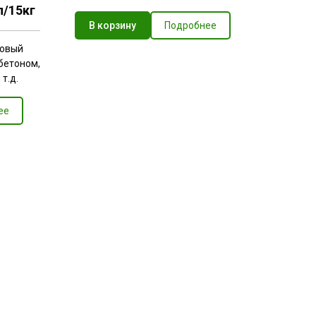
15кг
В корзину
Подробнее
ловый
 бетоном,
т.д.
ее